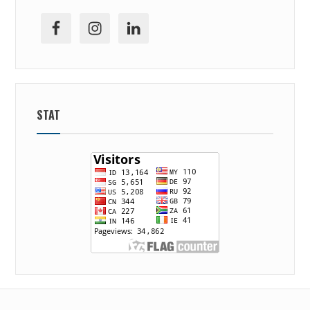
facebook
ig
linkedin
STAT