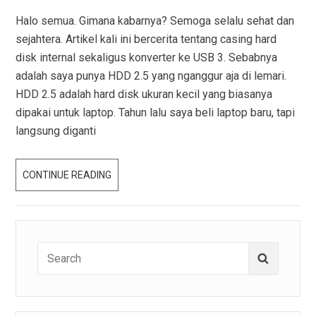
Halo semua. Gimana kabarnya? Semoga selalu sehat dan
sejahtera. Artikel kali ini bercerita tentang casing hard
disk internal sekaligus konverter ke USB 3. Sebabnya
adalah saya punya HDD 2.5 yang nganggur aja di lemari.
HDD 2.5 adalah hard disk ukuran kecil yang biasanya
dipakai untuk laptop. Tahun lalu saya beli laptop baru, tapi
langsung diganti
MAINAN
CONTINUE READING
BARU:
ORICO
TRANSPARENT
HDD
Search
Search
2.5
for:
ENCLOSURE