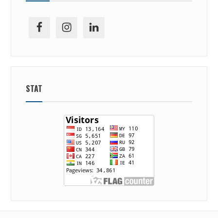
facebook
ig
linkedin
STAT