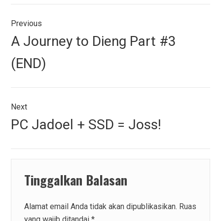
Navigasi
Previous
pos
Previous
A Journey to Dieng Part #3
post:
(END)
Next
Next
PC Jadoel + SSD = Joss!
post:
Tinggalkan Balasan
Alamat email Anda tidak akan dipublikasikan.
Ruas
yang wajib ditandai
*